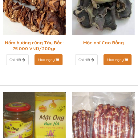
Nấm hương rừng Tây Bắc:
Mộc nhĩ Cao Bằng
75.000 VNĐ/200gr
Chi tiết
Mua ngay
Chi tiết
Mua ngay