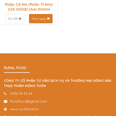
Rượu Cà Na (Rượu Trám):
220.000đ/chai 500ml
Chi tiết
Mua ngay
RURAL FOOD
CÔNG TY CỔ PHẦN TƯ VẤN DỊCH VỤ VÀ THƯƠNG MẠI NÔNG SẢN
THỰC PHẨM NÔNG THÔN
0936 39 33 44
Ruralfood@gmail.com
www.ruralfood.vn