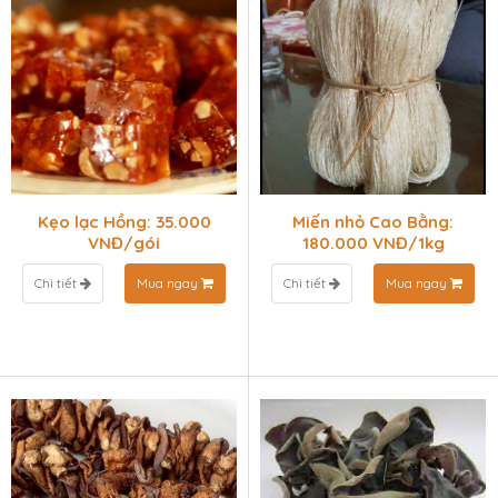
Kẹo lạc Hồng: 35.000
Miến nhỏ Cao Bằng:
VNĐ/gói
180.000 VNĐ/1kg
Chi tiết
Mua ngay
Chi tiết
Mua ngay