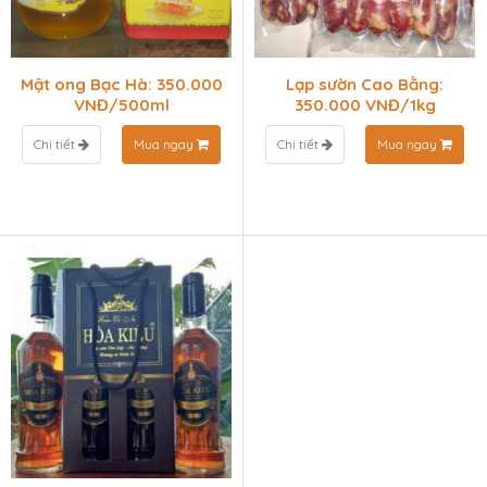
Mật ong Bạc Hà: 350.000
Lạp sườn Cao Bằng:
VNĐ/500ml
350.000 VNĐ/1kg
Chi tiết
Mua ngay
Chi tiết
Mua ngay