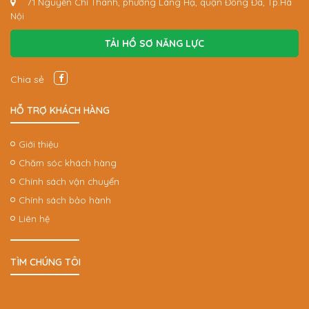
71 Nguyễn Chí Thanh, phường Láng Hạ, quận Đống Đa, Tp.Hà
Nội
TẢI HỒ SƠ NĂNG LỰC
Chia sẻ
HỖ TRỢ KHÁCH HÀNG
Giới thiệu
Chăm sóc khách hàng
Chính sách vận chuyển
Chính sách bảo hành
Liên hệ
TÌM CHÚNG TÔI